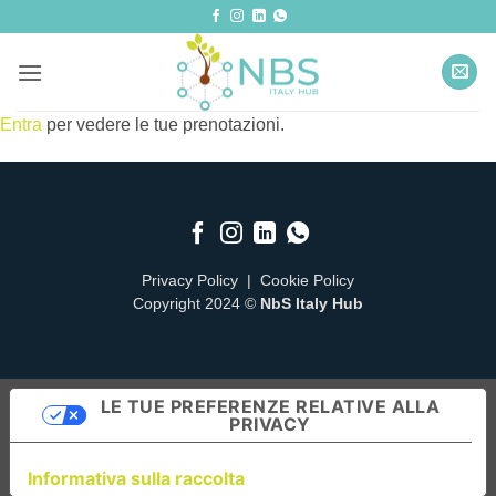
Salta
ai
contenuti
Entra
per vedere le tue prenotazioni.
Privacy Policy
|
Cookie Policy
Copyright 2024 ©
NbS Italy Hub
LE TUE PREFERENZE RELATIVE ALLA
PRIVACY
Informativa sulla raccolta