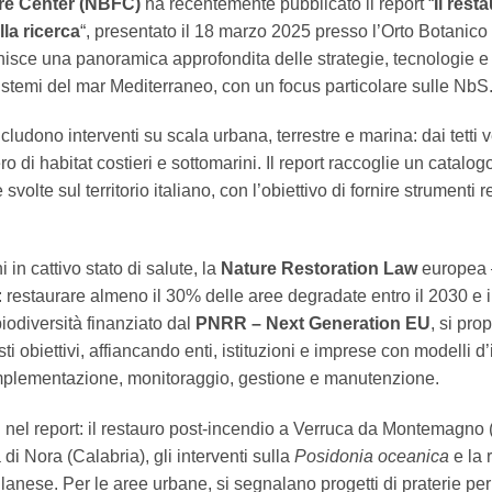
ure Center (NBFC)
ha recentemente pubblicato il report “
Il rest
la ricerca
“, presentato il 18 marzo 2025 presso l’Orto Botanico
ce una panoramica approfondita delle strategie, tecnologie e mo
istemi del mar Mediterraneo, con un focus particolare sulle NbS
dono interventi su scala urbana, terrestre e marina: dai tetti 
ero di habitat costieri e sottomarini. Il report raccoglie un catal
svolte sul territorio italiano, con l’obiettivo di fornire strumenti 
 in cattivo stato di salute, la
Nature Restoration Law
europea 
: restaurare almeno il 30% delle aree degradate entro il 2030 e
iodiversità finanziato dal
PNRR – Next Generation EU
, si pro
i obiettivi, affiancando enti, istituzioni e imprese con modelli d’
implementazione, monitoraggio, gestione e manutenzione.
rati nel report: il restauro post-incendio a Verruca da Montemagno
 di Nora (Calabria), gli interventi sulla
Posidonia oceanica
e la 
anese. Per le aree urbane, si segnalano progetti di praterie per