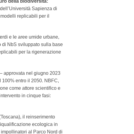
auro della biodiversità:
 dell’Università Sapienza di
delli replicabili per il
.
verdi e le aree umide urbane,
ogo di NbS sviluppato sulla base
replicabili per la rigenerazione
– approvata nel giugno 2023
 il 100% entro il 2050. NBFC,
pone come attore scientifico e
intervento in cinque fasi:
 (Toscana), il reinserimento
riqualificazione ecologica in
 impollinatori al Parco Nord di