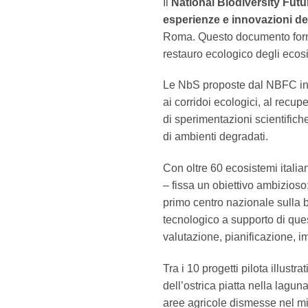
Il
National Biodiversity Fut
esperienze e innovazioni del
Roma. Questo documento fornis
restauro ecologico degli ecos
Le NbS proposte dal NBFC inclu
ai corridoi ecologici, al recup
di sperimentazioni scientifiche 
di ambienti degradati.
Con oltre 60 ecosistemi italiani
– fissa un obiettivo ambizioso
primo centro nazionale sulla b
tecnologico a supporto di quest
valutazione, pianificazione, 
Tra i 10 progetti pilota illust
dell’ostrica piatta nella laguna
aree agricole dismesse nel mil