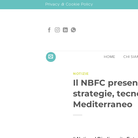
Salta
Privacy & Cookie Policy
ai
contenuti
HOME
CHI SI
NOTIZIE
Il NBFC presen
strategie, tecn
Mediterraneo