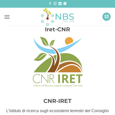
Salta
ai
contenuti
Iret-CNR
CNR-IRET
L’Istituto di ricerca sugli ecosistemi terrestri del Consiglio