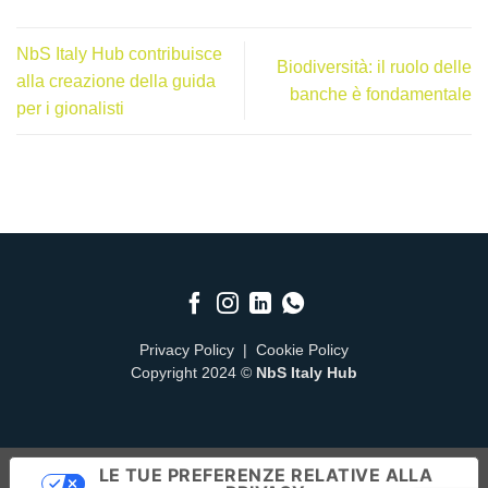
NbS Italy Hub contribuisce
Biodiversità: il ruolo delle
alla creazione della guida
banche è fondamentale
per i gionalisti
Privacy Policy
|
Cookie Policy
Copyright 2024 ©
NbS Italy Hub
LE TUE PREFERENZE RELATIVE ALLA