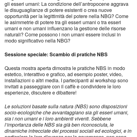
gli esseri umani: La condizione dell’antropocene aggrava
le disuguaglianze di potere esistenti o crea nuove
opportunità per la legittimità del potere nella NBG? Come
le asimmetrie di potere tra gli esseri umani o tra esseri
umani e non umani influenzano la gestione delle risorse
naturali? Come possono i non umani essere inclusi in
modo significativo nella NBG?
Sessione speciale: Scambio di pratiche NBS
Questa mostra aperta dimostra le pratiche NBS in modo
estetico, interattivo e grafico, ad esempio poster, video,
installazioni o altri media. I partecipanti al workshop sono
invitati a passeggiare con il caffè e condividere le loro
esperienze, discutere e dibattere!
Le soluzioni basate sulla natura (NBS) sono disposizioni
socio-ecologiche che avvantaggiano sia gli esseri umani,
sia i non umani e i loro ambienti viventi. Sebbene
l’importanza delle NBS sia già ben riconosciuta, le
dinamiche intrecciate dei processi sociali ed ecologici, e in
particolare la loro rilevanza per la governance, non sono