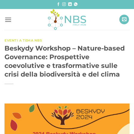
Salta
ai
contenuti
EVENTI A TEMA NBS
Beskydy Workshop – Nature-based
Governance: Prospettive
coevolutive e trasformative sulle
crisi della biodiversità e del clima