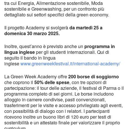
tra cui Energia, Alimentazione sostenibile, Moda
sostenibile e Greenwashing, per un confronto più
dettagliato sui settori specifici della green economy.
Il progetto Academy si svolgerà
da martedì 25 a
domenica 30 marzo 2025.
Inoltre, quest’anno è previsto anche un
programma in
lingua inglese
per gli studenti internazionali. Qui di
seguito il bando in lingua
inglese
www.greenweekfestival.it/international-academy/
La Green Week Academy offre
200 borse di soggiorno
che coprono il
50% delle spese
, con tre opzioni di
partecipazione: il tour delle aziende, il festival di Parma o il
programma completo di sei giorni. Le borse includono
alloggio in camere condivise, pasti convenzionati,
trasferimenti per le visite e accesso privilegiato agli eventi,
con possibilità di dialogo con i relatori. I partecipanti
ricevono inoltre un buono libri di 120 euro per testi di
sostenibilità e un attestato finale per valorizzare il proprio
curriculum.