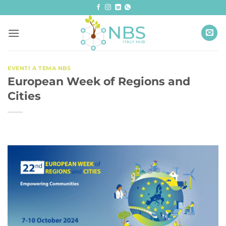
Salta
ai
contenuti
EVENTI A TEMA NBS
European Week of Regions and
Cities