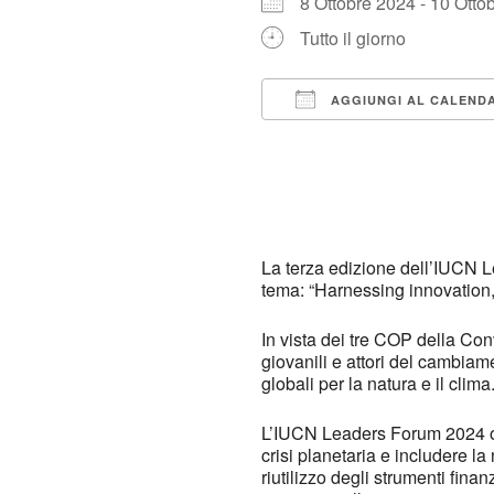
8 Ottobre 2024 - 10 Ot
Tutto il giorno
AGGIUNGI AL CALEND
Download ICS
La terza edizione dell’IUCN Le
tema: “Harnessing innovation,
In vista dei tre COP della Con
giovanili e attori del cambiam
globali per la natura e il clima
L’IUCN Leaders Forum 2024 offr
crisi planetaria e includere la
riutilizzo degli strumenti fina