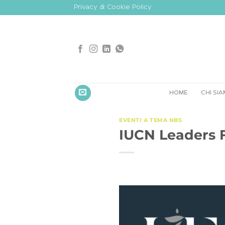
Salta
Privacy & Cookie Policy
ai
contenuti
HOME
CHI SI
EVENTI A TEMA NBS
IUCN Leaders