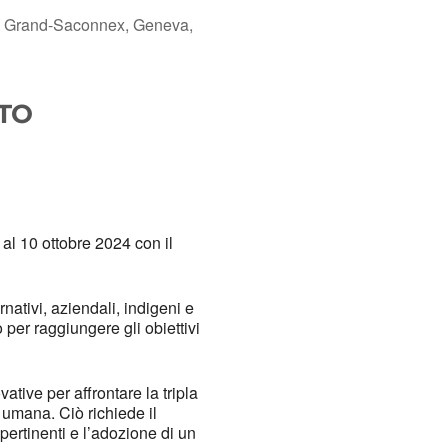
Le Grand-Saconnex, Geneva,
TO
Office 365
Outlook 
al 10 ottobre 2024 con il
nativi, aziendali, indigeni e
 per raggiungere gli obiettivi
tive per affrontare la tripla
e umana. Ciò richiede il
 pertinenti e l’adozione di un