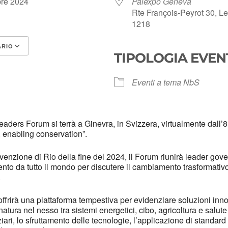
tobre 2024
Palexpo Geneva
Rte François-Peyrot 30, 
1218
ARIO
TIPOLOGIA EVEN
Google Calendar
iCalendar
Eventi a tema NbS
aders Forum si terrà a Ginevra, in Svizzera, virtualmente dall’8 
 enabling conservation”.
venzione di Rio della fine del 2024, il Forum riunirà leader gover
ento da tutto il mondo per discutere il cambiamento trasformativo
.
irà una piattaforma tempestiva per evidenziare soluzioni innova
 natura nel nesso tra sistemi energetici, cibo, agricoltura e salut
nziari, lo sfruttamento delle tecnologie, l’applicazione di standard