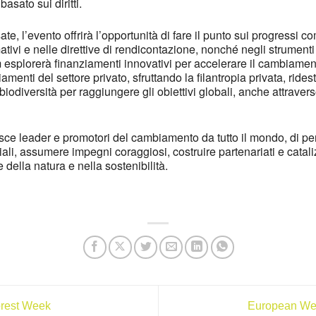
asato sui diritti.
e, l’evento offrirà l’opportunità di fare il punto sui progressi c
tivi e nelle direttive di rendicontazione, nonché negli strumenti
um esplorerà finanziamenti innovativi per accelerare il cambiamen
enti del settore privato, sfruttando la filantropia privata, rides
 biodiversità per raggiungere gli obiettivi globali, anche attrave
e leader e promotori del cambiamento da tutto il mondo, di per
ciali, assumere impegni coraggiosi, costruire partenariati e cata
della natura e nella sostenibilità.
orest Week
European Wee